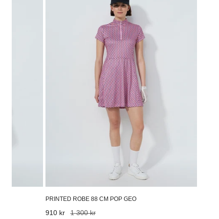
Robe
88
Cm
Pop
Geo
PRINTED ROBE 88 CM POP GEO
Prix
910 kr
Prix
1 300 kr