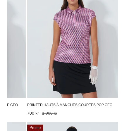
courtes
Pop
Geo
S POP GEO
PRINTED HAUTS À MANCHES COURTES POP GEO
Prix
700 kr
Prix
1 000 kr
de
habituel
Printed
vente
Promo