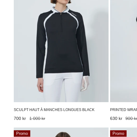
longues
45
Black
Cm
Pop
Geo
SCULPT HAUT À MANCHES LONGUES BLACK
PRINTED WRAP
Prix
700 kr
Prix
1 000 kr
Prix
630 kr
Prix
900 k
de
habituel
de
habituel
Thin
Twisted
vente
vente
Promo
Promo