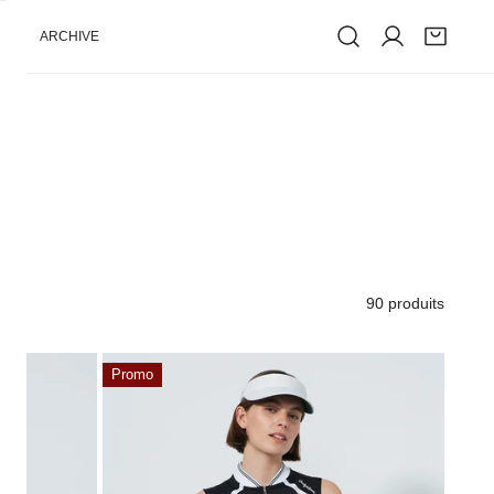
ARCHIVE
90 produits
Sculpt
Promo
Hauts
sans
manches
Black