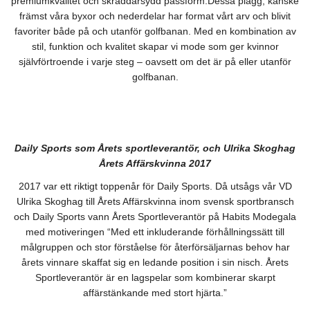
premiumkvalitet och skräddarsydd passform.Dessa plagg, kanske
främst våra byxor och nederdelar har format vårt arv och blivit
favoriter både på och utanför golfbanan. Med en kombination av
stil, funktion och kvalitet skapar vi mode som ger kvinnor
självförtroende i varje steg – oavsett om det är på eller utanför
golfbanan.
Daily Sports som Årets sportleverantör, och Ulrika Skoghag
Årets Affärskvinna 2017
2017 var ett riktigt toppenår för Daily Sports. Då utsågs vår VD
Ulrika Skoghag till Årets Affärskvinna inom svensk sportbransch
och Daily Sports vann Årets Sportleverantör på Habits Modegala
med motiveringen “Med ett inkluderande förhållningssätt till
målgruppen och stor förståelse för återförsäljarnas behov har
årets vinnare skaffat sig en ledande position i sin nisch. Årets
Sportleverantör är en lagspelar som kombinerar skarpt
affärstänkande med stort hjärta.”