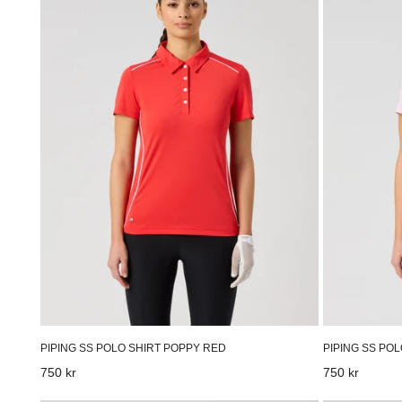
Polo
Polo
Shirt
Shirt
Poppy
Pink
red
PIPING SS POLO SHIRT POPPY RED
PIPING SS POL
Vanligt
750 kr
Vanligt
750 kr
pris
pris