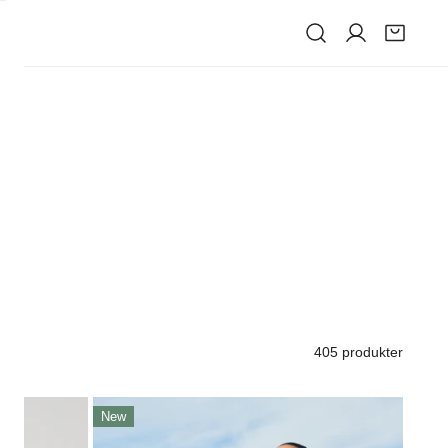
IVE
405 produkter
Piping
New
Ss