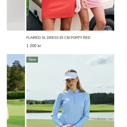
FLAIRED SL DRESS 85 CM POPPY RED
Vanligt
1 200 kr
pris
Ribbed
New
Skort
45
Cm
Light
Blue