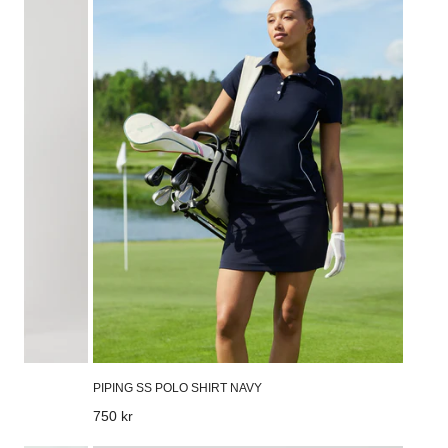
Polo
Shirt
Navy
PIPING SS POLO SHIRT NAVY
Vanligt
750 kr
pris