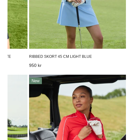
 WHITE
RIBBED SKORT 45 CM LIGHT BLUE
Vanligt
950 kr
pris
Printed
New
Magic
Straight
Ankle
Sunny
Geo