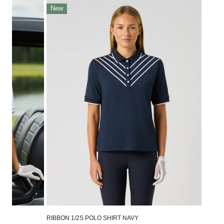
Ribbon
New
1/2s
Polo
Shirt
Navy
RIBBON 1/2S POLO SHIRT NAVY