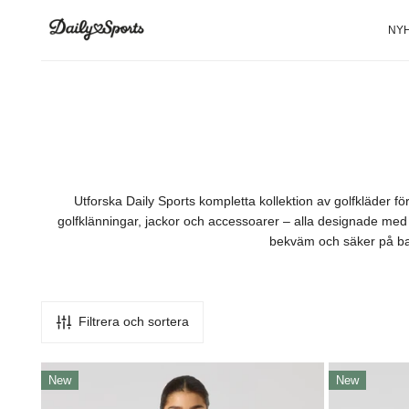
TILL INNEHÅLLET
NY
Utforska Daily Sports kompletta kollektion av golfkläder fö
golfklänningar, jackor och accessoarer – alla designade med ti
bekväm och säker på b
Filtrera och sortera
Piping
Piping
New
New
SS
Ss