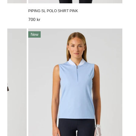
PIPING SL POLO SHIRT PINK
Vanligt
700 kr
pris
Ribbed
New
Sl
Polo
Shirt
Light
Blue