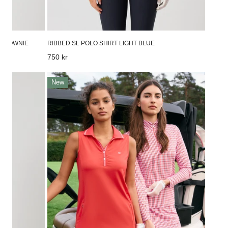
 BROWNIE
RIBBED SL POLO SHIRT LIGHT BLUE
Vanligt
750 kr
pris
Flaired
New
Sl
Dress
85
Cm
Poppy
red