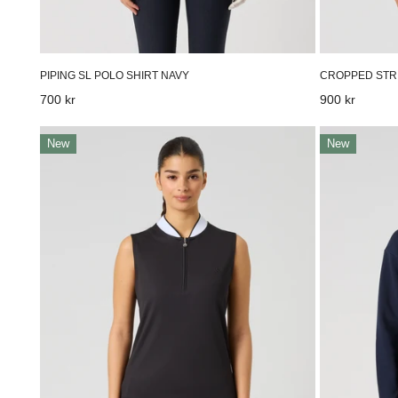
PIPING SL POLO SHIRT NAVY
CROPPED STRI
Vanligt
700 kr
Vanligt
900 kr
pris
pris
Ribbed
Logo
New
New
Sl
Application
Polo
Sweatshirt
Shirt
Navy
Black