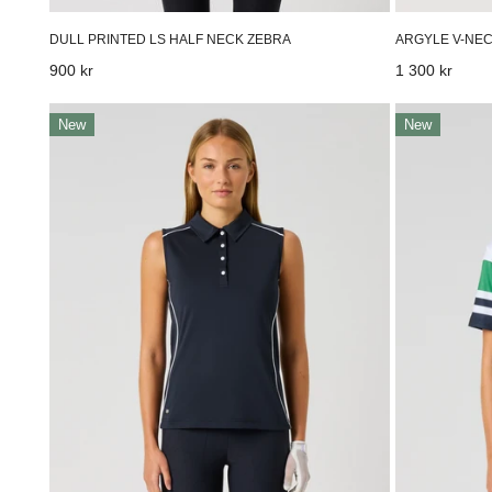
DULL PRINTED LS HALF NECK ZEBRA
ARGYLE V-NE
Vanligt
900 kr
Vanligt
1 300 kr
pris
pris
Piping
Cropped
New
New
Sl
Striped
Polo
1/2s
Shirt
Polo
Navy
Shirt
Navy