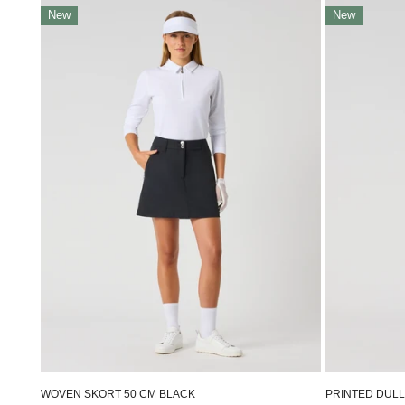
Woven
Printed
New
New
Skort
Dull
50
Pull-
Cm
on
Black
Skort
50
Cm
Zebra
WOVEN SKORT 50 CM BLACK
PRINTED DULL