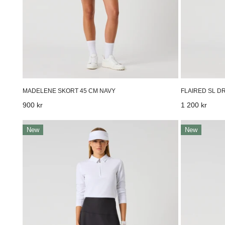
MADELENE SKORT 45 CM NAVY
FLAIRED SL D
Vanligt
900 kr
Vanligt
1 200 kr
pris
pris
Ribbed
Printed
New
New
Skort
Dull
45
Pull-
Cm
on
Black
Skort
45
Cm
Zebra